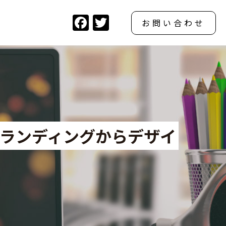
F
T
お問い合わせ
a
w
c
itt
e
er
b
o
o
k
ブランディングからデザイ